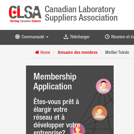
Communauté
Télécharger
Réunion et 
Home
Annuaire des membres
Mettler Toledo
Membership
Application
Êtes-vous prêt à
élargir votre
réseau et à
développer votre
entreprise?