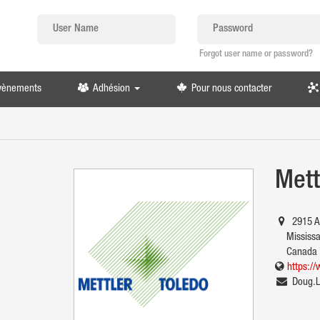
Forgot user name or password?
évènements
Adhésion
Pour nous contacter
Mett
2915 Ar
Mississa
Canada
https:/
Doug.