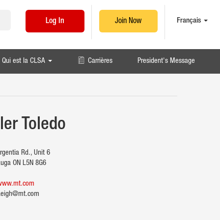
Français
Log In
Join Now
Qui est la CLSA
Carrières
President's Message
ler Toledo
gentia Rd., Unit 6
uga ON L5N 8G6
/www.mt.com
Leigh@mt.com