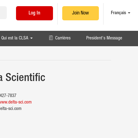
Français
Log In
Join Now
Qui est la CLSA
Carrières
President's Message
a Scientific
427-7837
/www.delta-sci.com
elta-sci.com