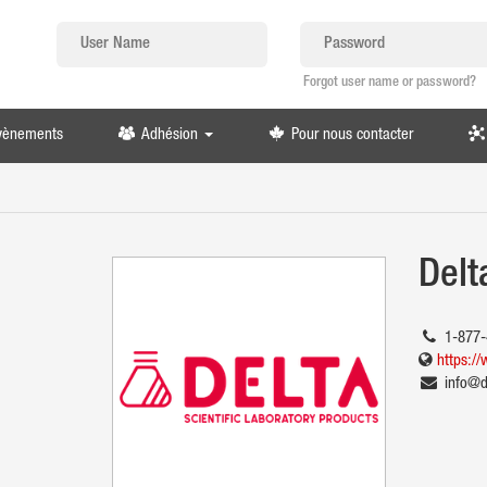
Forgot user name or password?
évènements
Adhésion
Pour nous contacter
Delt
1-877-
https:/
info@d