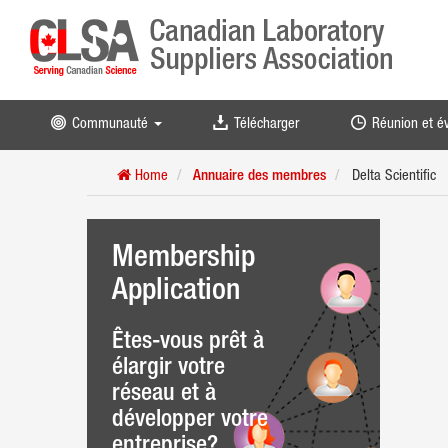
Communauté
Télécharger
Réunion et 
Home
Annuaire des membres
Delta Scientific
Membership
Application
Êtes-vous prêt à
élargir votre
réseau et à
développer votre
entreprise?