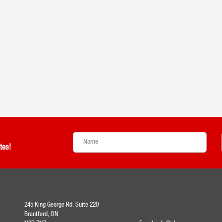
tes!
245 King George Rd. Suite 220
Brantford, ON