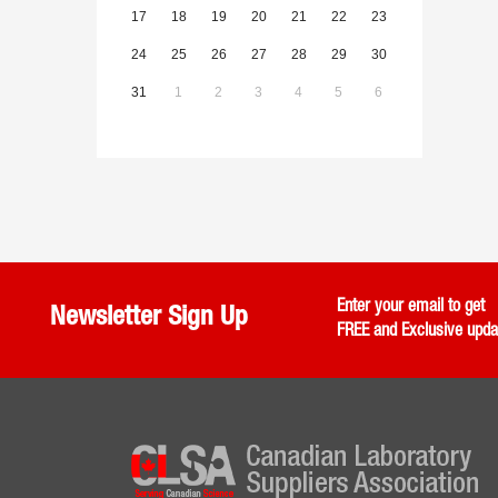
17
18
19
20
21
22
23
24
25
26
27
28
29
30
31
1
2
3
4
5
6
Enter your email to get
Newsletter Sign Up
FREE and Exclusive upda