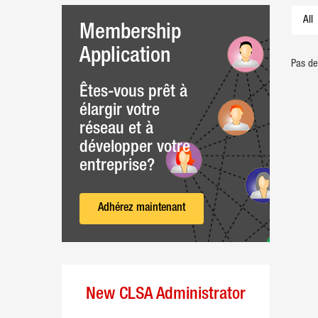
All
Membership
Application
Pas de 
Êtes-vous prêt à
élargir votre
réseau et à
développer votre
entreprise?
Adhérez maintenant
New CLSA Administrator