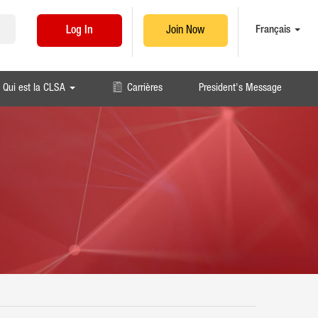
Français
Log In
Join Now
Qui est la CLSA
Carrières
President's Message