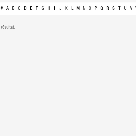
#
A
B
C
D
E
F
G
H
I
J
K
L
M
N
O
P
Q
R
S
T
U
V
résultat.